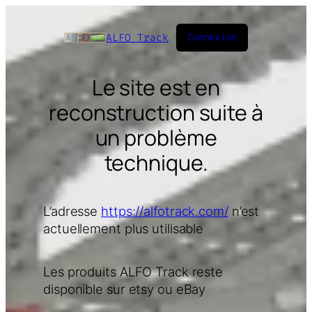
ALFO Track
Connexion
Le site est en
reconstruction suite à
un problème
technique.
L’adresse
https://alfotrack.com/
n’est
actuellement plus utilisable
Les produits ALFO Track reste
disponible sur etsy ou eBay