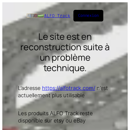
ALFO Track
Connexion
Le site est en
reconstruction suite à
un problème
technique.
L’adresse
https://alfotrack.com/
n’est
actuellement plus utilisable
Les produits ALFO Track reste
disponible sur etsy ou eBay